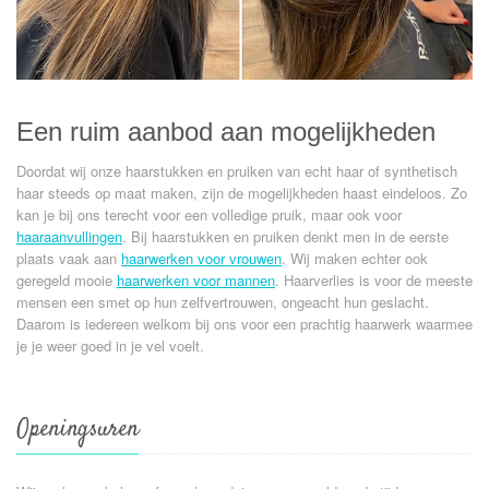
Een ruim aanbod aan mogelijkheden
Doordat wij onze haarstukken en pruiken van echt haar of synthetisch
haar steeds op maat maken, zijn de mogelijkheden haast eindeloos. Zo
kan je bij ons terecht voor een volledige pruik, maar ook voor
haaraanvullingen
. Bij haarstukken en pruiken denkt men in de eerste
plaats vaak aan
haarwerken voor vrouwen
. Wij maken echter ook
geregeld mooie
haarwerken voor mannen
. Haarverlies is voor de meeste
mensen een smet op hun zelfvertrouwen, ongeacht hun geslacht.
Daarom is iedereen welkom bij ons voor een prachtig haarwerk waarmee
je je weer goed in je vel voelt.
Openingsuren