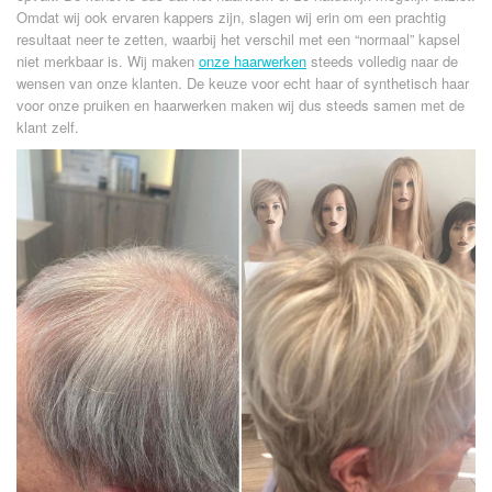
Omdat wij ook ervaren kappers zijn, slagen wij erin om een prachtig
resultaat neer te zetten, waarbij het verschil met een “normaal” kapsel
niet merkbaar is. Wij maken
onze haarwerken
steeds volledig naar de
wensen van onze klanten. De keuze voor echt haar of synthetisch haar
voor onze pruiken en haarwerken maken wij dus steeds samen met de
klant zelf.