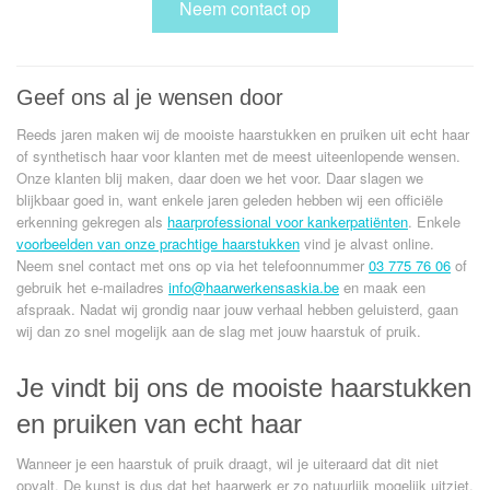
Neem contact op
Geef ons al je wensen door
Reeds jaren maken wij de mooiste haarstukken en pruiken uit echt haar
of synthetisch haar voor klanten met de meest uiteenlopende wensen.
Onze klanten blij maken, daar doen we het voor. Daar slagen we
blijkbaar goed in, want enkele jaren geleden hebben wij een officiële
erkenning gekregen als
haarprofessional voor kankerpatiënten
. Enkele
voorbeelden van onze prachtige haarstukken
vind je alvast online.
Neem snel contact met ons op via het telefoonnummer
03 775 76 06
of
gebruik het e-mailadres
info@haarwerkensaskia.be
en maak een
afspraak. Nadat wij grondig naar jouw verhaal hebben geluisterd, gaan
wij dan zo snel mogelijk aan de slag met jouw haarstuk of pruik.
Je vindt bij ons de mooiste haarstukken
en pruiken van echt haar
Wanneer je een haarstuk of pruik draagt, wil je uiteraard dat dit niet
opvalt. De kunst is dus dat het haarwerk er zo natuurlijk mogelijk uitziet.